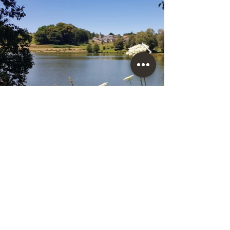
PARTAGER SUR FACEBOOK
RATHAUS VON SAINT-PARDOUX L'ORTIGIER
Telefon:
05 55 84 51 06
E-Mail:
saint-pardoux-lortigier@mairie19.fr
Website:
www.saint-pardoux-lortigier.com
Impressum
Datenschutz-Bestimmungen
Seitenverzeichnis