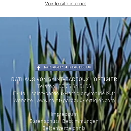
Voir le site internet
PARTAGER SUR FACEBOOK
RATHAUS VON SAINT-PARDOUX L'ORTIGIER
Telefon:
05 55 84 51 06
E-Mail:
saint-pardoux-lortigier@mairie19.fr
Website:
www.saint-pardoux-lortigier.com
Impressum
Datenschutz-Bestimmungen
Seitenverzeichnis