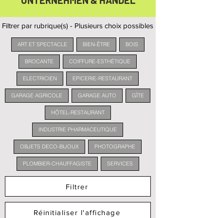
UNTERNEHMEN & HANDEL
Filtrer par rubrique(s) - Plusieurs choix possibles
ART ET SPECTACLE
BIEN-ÊTRE
BOIS
BROCANTE
COIFFURE-ESTHÉTIQUE
ELECTRICIEN
EPICERIE-RESTAURANT
GARAGE AGRICOLE
GARAGE AUTO
GÎTE
HÔTEL-RESTAURANT
INDUSTRIE PHARMACEUTIQUE
OBJETS DECO-BIJOUX
PHOTOGRAPHE
PLOMBIER-CHAUFFAGISTE
SERVICES
Filtrer
Réinitialiser l'affichage