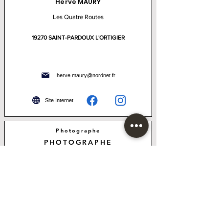
Hervé MAURY
Les Quatre Routes
19270 SAINT-PARDOUX L'ORTIGIER
herve.maury@nordnet.fr
Site Internet
Photographe
PHOTOGRAPHE
MONCHICOURT RÉGIS
Régis MONCHICOURT
Route de Chez Gounet
19270 SAINT-PARDOUX L'ORTIGIER