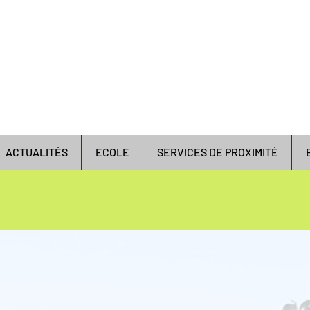
Öffnungszeit
Rathaus
Dienstag bis Freitag: 8-12 Uhr
Samstag: 8:45 - 12 Uhr
Postagentur
Dienstag bis Samstag: 9 bis 12 Uhr
ACTUALITÉS
ECOLE
SERVICES DE PROXIMITÉ
STADTINFO
DIE AGENTEN
Ein Team am Werk!
alen Agenten unserer Gemeinde, wir verdanken 
us, die Aktenführung, die Pflege des öffent