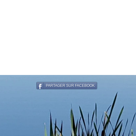
PARTAGER SUR FACEBOOK
RATHAUS VON SAINT-PARDOUX L'ORTIGIER
Telefon:
05 55 84 51 06
E-Mail:
saint-pardoux-lortigier@mairie19.fr
Website:
www.saint-pardoux-lortigier.com
Impressum