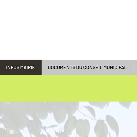
RATHAUS
SAINT-PARDOUX-L'ORTIGIER
Telefon. 05 55 23 86 26
Mail: saint-pardoux-lortigier@mairie19.fr
INFOS MAIRIE
DOCUMENTS DU CONSEIL MUNICIPAL
Sie sind die territori
Empfangs im Ratha