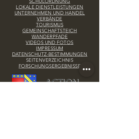
SCHULORDNUNG
LOKALE DIENSTLEISTUNGEN
UNTERNEHMEN UND HANDEL
VERBÄNDE
TOURISMUS
GEMEINSCHAFTSTEICH
WANDERPFADE
VIDEOS UND FOTOS
IMPRESSUM
DATENSCHUTZ-BESTIMMUNGEN
SEITENVERZEICHNIS
FORSCHUNGSERGEBNISSE
PARTAGER SUR FACEBOOK
RATHAUS VON SAINT-PARDOUX L'ORTIGIER
Telefon:
05 55 84 51 06
E-Mail:
saint-pardoux-lortigier@mairie19.fr